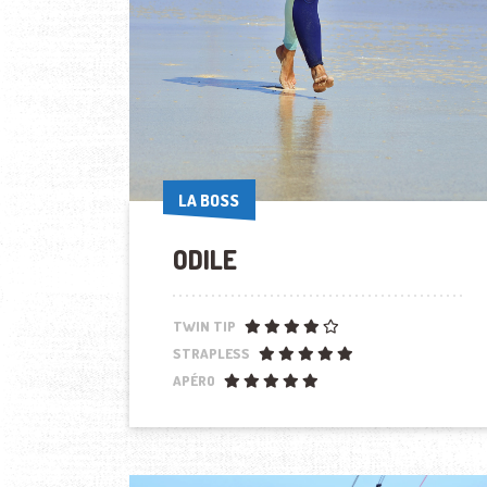
LA BOSS
LA BOSS
ODILE
TWIN TIP
STRAPLESS
APÉRO