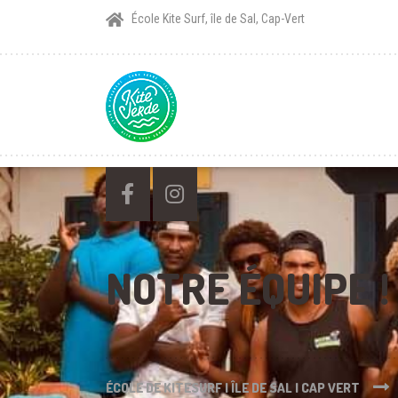
École Kite Surf, île de Sal, Cap-Vert
NOTRE ÉQUIPE !
ÉCOLE DE KITESURF | ÎLE DE SAL | CAP VERT