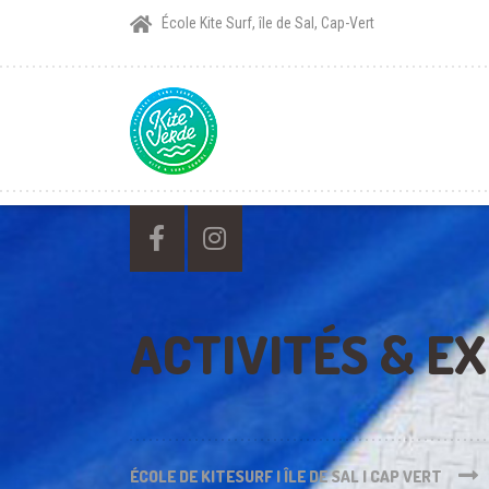
École Kite Surf, île de Sal, Cap-Vert
ACTIVITÉS & E
ÉCOLE DE KITESURF | ÎLE DE SAL | CAP VERT