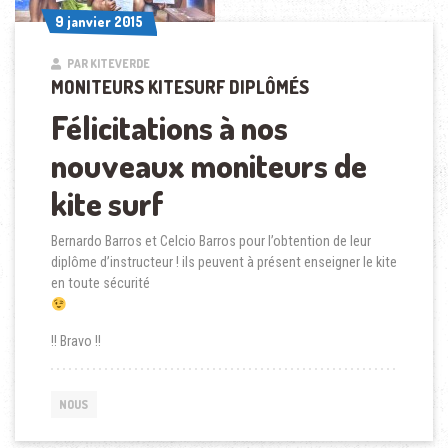
9 janvier 2015
9 janvier 2015
PAR KITEVERDE
MONITEURS KITESURF DIPLÔMÉS
Félicitations à nos
nouveaux moniteurs de
kite surf
Bernardo Barros et Celcio Barros pour l’obtention de leur
diplôme d’instructeur ! ils peuvent à présent enseigner le kite
en toute sécurité
!! Bravo !!
NOUS