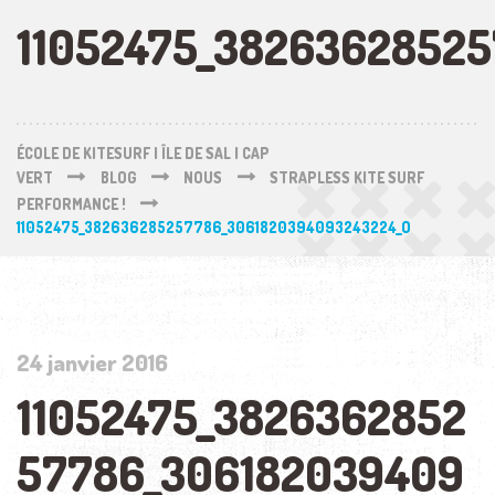
11052475_3826362852
ÉCOLE DE KITESURF | ÎLE DE SAL | CAP
VERT
BLOG
NOUS
STRAPLESS KITE SURF
PERFORMANCE !
11052475_382636285257786_3061820394093243224_O
24 janvier 2016
11052475_3826362852
57786_306182039409