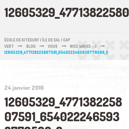
12605329_4771382258
ÉCOLE DE KITESURF | ÎLE DE SAL | CAP
VERT
BLOG
VOUS
NICE WAVES ;-)
12605329_477138225807591_6540222465938779599_O
24 janvier 2016
12605329_4771382258
07591_654022246593